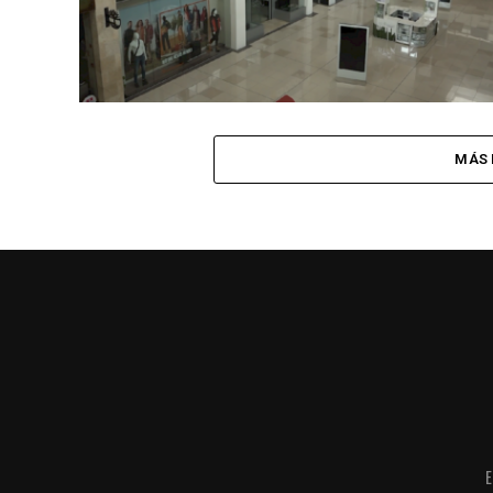
MÁS 
E