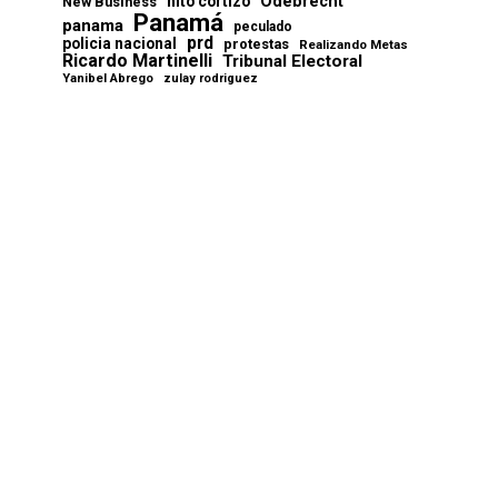
Odebrecht
nito cortizo
New Business
Panamá
panama
peculado
prd
policia nacional
protestas
Realizando Metas
Ricardo Martinelli
Tribunal Electoral
Yanibel Abrego
zulay rodriguez