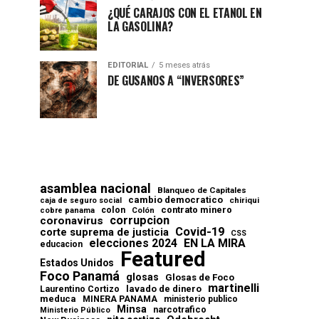
¿QUÉ CARAJOS CON EL ETANOL EN
LA GASOLINA?
EDITORIAL
5 meses atrás
DE GUSANOS A “INVERSORES”
asamblea nacional
Blanqueo de Capitales
cambio democratico
chiriqui
caja de seguro social
contrato minero
colon
cobre panama
Colón
corrupcion
coronavirus
Covid-19
corte suprema de justicia
CSS
elecciones 2024
EN LA MIRA
educacion
Featured
Estados Unidos
Foco Panamá
glosas
Glosas de Foco
martinelli
lavado de dinero
Laurentino Cortizo
meduca
MINERA PANAMA
ministerio publico
Minsa
narcotrafico
Ministerio Público