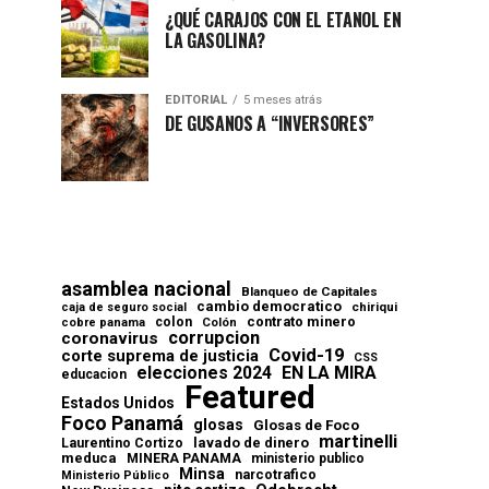
¿QUÉ CARAJOS CON EL ETANOL EN
LA GASOLINA?
EDITORIAL
5 meses atrás
DE GUSANOS A “INVERSORES”
asamblea nacional
Blanqueo de Capitales
cambio democratico
chiriqui
caja de seguro social
contrato minero
colon
cobre panama
Colón
corrupcion
coronavirus
Covid-19
corte suprema de justicia
CSS
elecciones 2024
EN LA MIRA
educacion
Featured
Estados Unidos
Foco Panamá
glosas
Glosas de Foco
martinelli
lavado de dinero
Laurentino Cortizo
meduca
MINERA PANAMA
ministerio publico
Minsa
narcotrafico
Ministerio Público