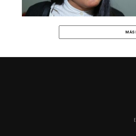
MÁS 
E