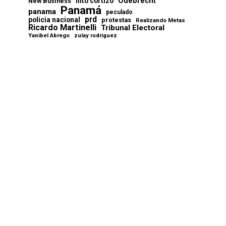
Odebrecht
nito cortizo
New Business
Panamá
panama
peculado
prd
policia nacional
protestas
Realizando Metas
Ricardo Martinelli
Tribunal Electoral
Yanibel Abrego
zulay rodriguez