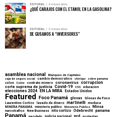
EDITORIAL
4 meses atrás
¿QUÉ CARAJOS CON EL ETANOL EN LA GASOLINA?
EDITORIAL
5 meses atrás
DE GUSANOS A “INVERSORES”
asamblea nacional
Blanqueo de Capitales
cambio democratico
chiriqui
caja de seguro social
cobre panama
corrupcion
coronavirus
contrato minero
colon
Colón
Covid-19
corte suprema de justicia
educacion
CSS
elecciones 2024
EN LA MIRA
Estados Unidos
Featured
Foco Panamá
glosas
Glosas de Foco
martinelli
lavado de dinero
meduca
Laurentino Cortizo
Minsa
MINERA PANAMA
ministerio publico
Ministerio Público
Odebrecht
panama
nito cortizo
narcotrafico
New Business
Panamá
prd
policia nacional
protestas
peculado