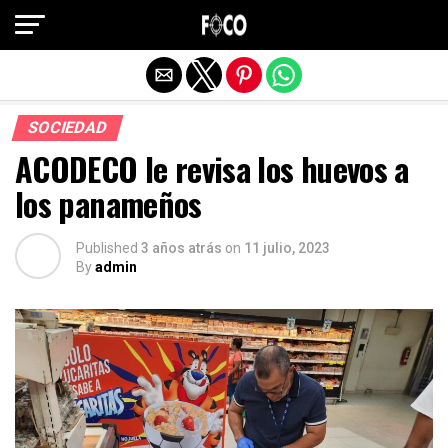
Salir de la versión móvil
SOCIEDAD
ACODECO le revisa los huevos a
los panameños
Published
3 años atrás
on
11 julio, 2023
By
admin