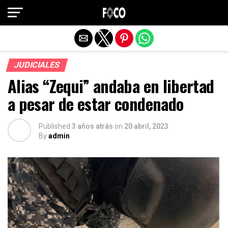
Salir de la versión móvil
JUDICIALES
Alias “Zequi” andaba en libertad
a pesar de estar condenado
Published
3 años atrás
on
20 abril, 2023
By
admin