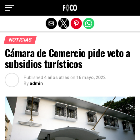
Salir de la versión móvil
NOTICIAS
Cámara de Comercio pide veto a
subsidios turísticos
Published
4 años atrás
on
16 mayo, 2022
By
admin