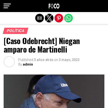
Salir de la versión móvil
POLÍTICA
[Caso Odebrecht] Niegan
amparo de Martinelli
Published
3 años atrás
on
3 mayo, 2023
By
admin