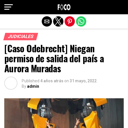
Salir de la versión móvil
JUDICIALES
[Caso Odebrecht] Niegan
permiso de salida del país a
Aurora Muradas
Published
4 años atrás
on
31 mayo, 2022
By
admin