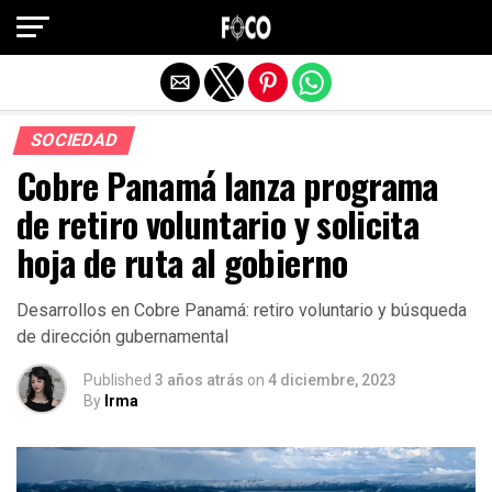
Salir de la versión móvil
SOCIEDAD
Cobre Panamá lanza programa
de retiro voluntario y solicita
hoja de ruta al gobierno
Desarrollos en Cobre Panamá: retiro voluntario y búsqueda
de dirección gubernamental
Published
3 años atrás
on
4 diciembre, 2023
By
Irma