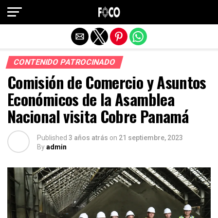
Salir de la versión móvil
CONTENIDO PATROCINADO
Comisión de Comercio y Asuntos
Económicos de la Asamblea
Nacional visita Cobre Panamá
Published
3 años atrás
on
21 septiembre, 2023
By
admin