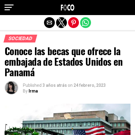
Salir de la versión móvil
SOCIEDAD
Conoce las becas que ofrece la
embajada de Estados Unidos en
Panamá
Published
3 años atrás
on
24 febrero, 2023
By
Irma