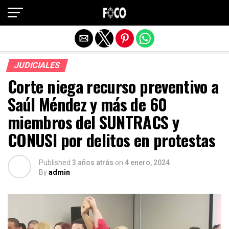
Salir de la versión móvil
JUDICIALES
Corte niega recurso preventivo a
Saúl Méndez y más de 60
miembros del SUNTRACS y
CONUSI por delitos en protestas
Published
3 años atrás
on
4 enero, 2024
By
admin