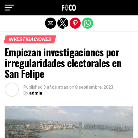
Salir de la versión móvil
INVESTIGACIONES
Empiezan investigaciones por
irregularidades electorales en
San Felipe
Published
3 años atrás
on
8 septiembre, 2023
By
admin