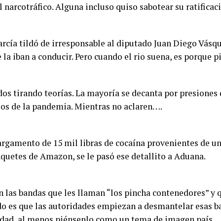
 narcotráfico. Alguna incluso quiso sabotear su ratificac
rcía tildó de irresponsable al diputado Juan Diego Vásqu
la iban a conducir. Pero cuando el rio suena, es porque pi
dos tirando teorías. La mayoría se decanta por presiones 
os de la pandemia. Mientras no aclaren….
argamento de 15 mil libras de cocaína provenientes de u
aquetes de Amazon, se le pasó ese detallito a Aduana.
 las bandas que les llaman “los pincha contenedores” y q
do es que las autoridades empiezan a desmantelar esas ba
dad, al menos piénsenlo como un tema de imagen país.