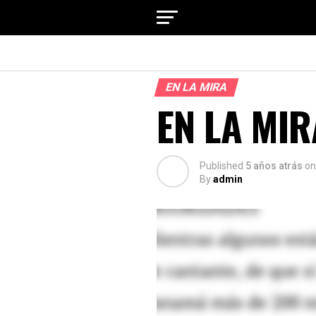
EN LA MIRA
EN LA MIR
Published
5 años atrás
on
By
admin