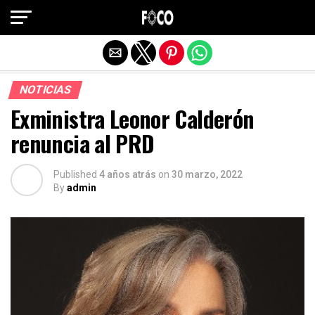
Salir de la versión móvil
NOTICIAS
Exministra Leonor Calderón
renuncia al PRD
Published
4 años atrás
on
30 marzo, 2022
By
admin