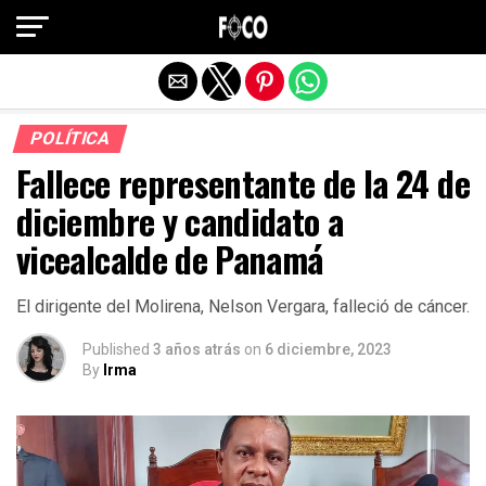
Salir de la versión móvil
POLÍTICA
Fallece representante de la 24 de
diciembre y candidato a
vicealcalde de Panamá
El dirigente del Molirena, Nelson Vergara, falleció de cáncer.
Published
3 años atrás
on
6 diciembre, 2023
By
Irma