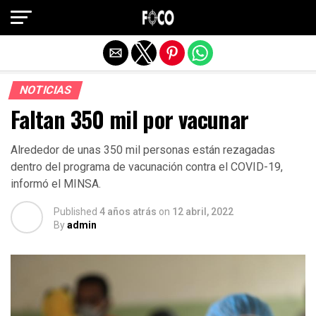
Salir de la versión móvil
NOTICIAS
Faltan 350 mil por vacunar
Alrededor de unas 350 mil personas están rezagadas
dentro del programa de vacunación contra el COVID-19,
informó el MINSA.
Published
4 años atrás
on
12 abril, 2022
By
admin