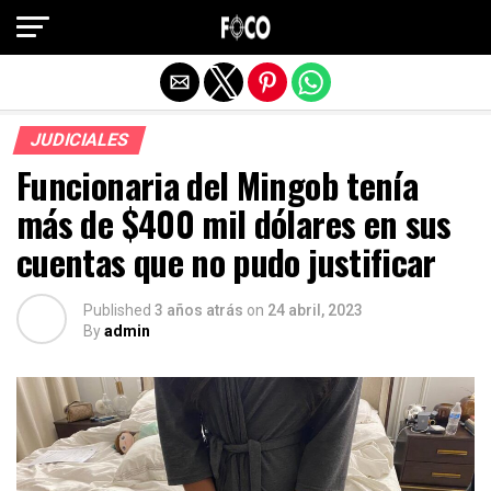
Salir de la versión móvil
JUDICIALES
Funcionaria del Mingob tenía
más de $400 mil dólares en sus
cuentas que no pudo justificar
Published
3 años atrás
on
24 abril, 2023
By
admin