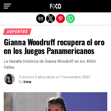
Salir de la versión móvil
DEPORTES
Gianna Woodruff recupera el oro
en los Juegos Panamericanos
La Hazaña Histórica de Gianna Woodruff en los 400m
Vallas
Published
3 años atrás
on
7 noviembre, 2023
By
Irma