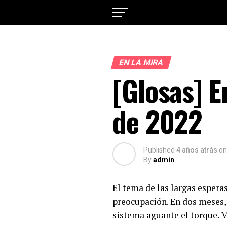
EN LA MIRA
[Glosas] En
de 2022
Published
4 años atrás
on
By
admin
El tema de las largas espera
preocupación. En dos meses, 
sistema aguante el torque. M