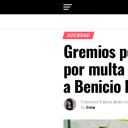
SOCIEDAD
Gremios pe
por multa 
a Benicio
Published
3 años atrás
on
By
Irma