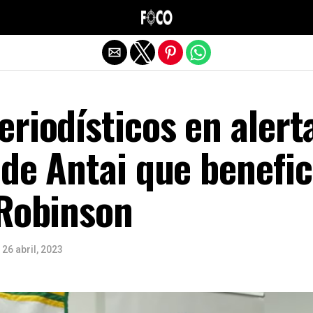
Salir de la versión móvil
riodísticos en alert
de Antai que benefic
 Robinson
26 abril, 2023