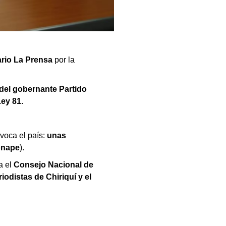
ario La Prensa
por la
 del gobernante Partido
Ley 81.
voca el país:
unas
nape
).
a el
Consejo Nacional de
odistas de Chiriquí y el