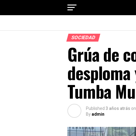
SOCIEDAD
Grúa de c
desploma y
Tumba Mu
Published
3 años atrás
on
By
admin