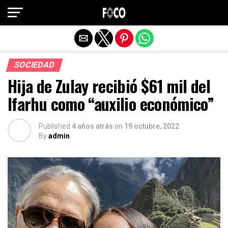
Salir de la versión móvil
SOCIEDAD
Hija de Zulay recibió $61 mil del
Ifarhu como “auxilio económico”
Published
4 años atrás
on
19 octubre, 2022
By
admin