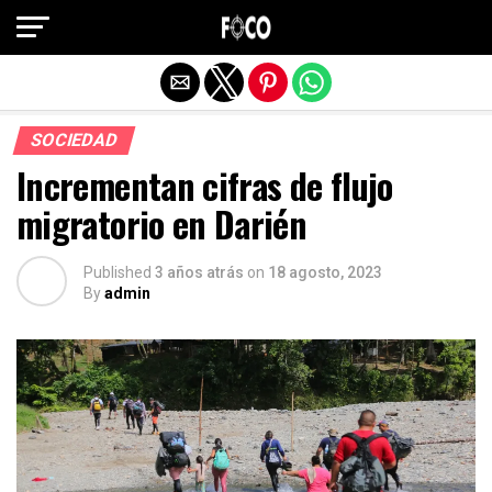
Salir de la versión móvil
SOCIEDAD
Incrementan cifras de flujo
migratorio en Darién
Published
3 años atrás
on
18 agosto, 2023
By
admin