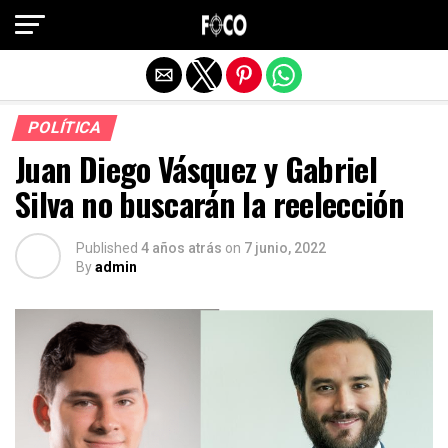
Salir de la versión móvil
POLÍTICA
Juan Diego Vásquez y Gabriel
Silva no buscarán la reelección
Published
4 años atrás
on
7 junio, 2022
By
admin