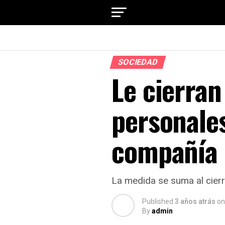
SOCIEDAD
Le cierran
personale
compañía
La medida se suma al cier
Published
3 años atrás
on
By
admin