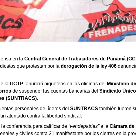
rensa en la
Central General de Trabajadores de Panamá (G
ndicatos que protestan por la
derogación de la ley 406
denunci
de la
GCTP
, anunció piqueteos en las oficinas del
Ministerio d
orros
de suspender las cuentas bancarias del
Sindicato Único
res (SUNTRACS).
entas personales de líderes del
SUNTRACS
también fueron s
un atentado contra la libertad sindical.
la conferencia para calificar de
“vendepatrias”
a la
Cámara de 
ales y civiles contra 21 manifestante por los cierres en la prov