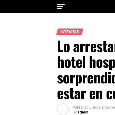
NOTICIAS
Lo arresta
hotel hosp
sorprendid
estar en 
Published
6 años atrás
on
By
admin