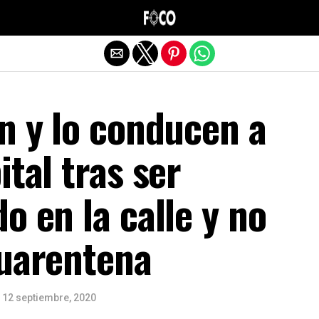
Salir de la versión móvil
n y lo conducen a
ital tras ser
o en la calle y no
cuarentena
12 septiembre, 2020