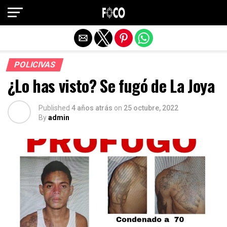
Salir de la versión móvil
POLICIVAS
¿Lo has visto? Se fugó de La Joya
Published
4 años atrás
on
25 octubre, 2022
By
admin