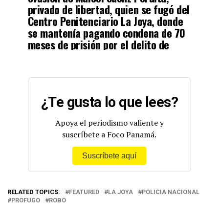
privado de libertad, quien se fugó del
Centro Penitenciario La Joya, donde
se mantenía pagando condena de 70
meses de prisión por el delito de
Robo.
#LlamaAl104
pic.twitter.com/rqw6aDw7K4
— Policía Nacional (@ProtegeryServir)
October 25, 2022
¿Te gusta lo que lees?
Apoya el periodismo valiente y
suscríbete a Foco Panamá.
Suscríbete aquí
RELATED TOPICS:
FEATURED
LA JOYA
POLICIA NACIONAL
PROFUGO
ROBO