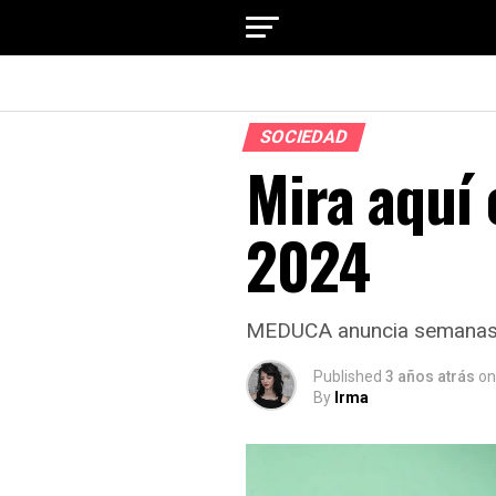
SOCIEDAD
Mira aquí 
2024
MEDUCA anuncia semanas d
Published
3 años atrás
on
By
Irma