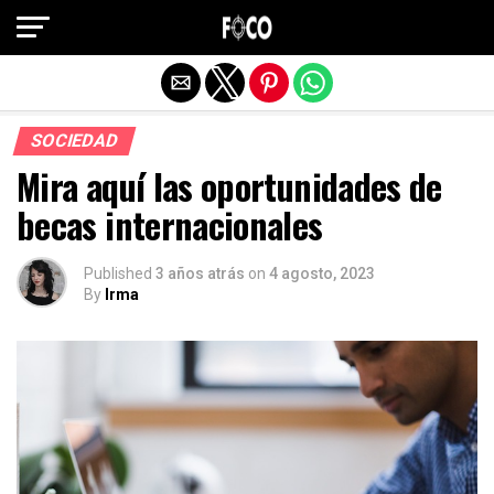
Salir de la versión móvil
SOCIEDAD
Mira aquí las oportunidades de
becas internacionales
Published
3 años atrás
on
4 agosto, 2023
By
Irma