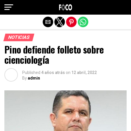
Salir de la versión móvil
NOTICIAS
Pino defiende folleto sobre
cienciología
Published
4 años atrás
on
12 abril, 2022
By
admin