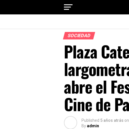
SOCIEDAD
Plaza Cate
largometr
abre el Fe
Cine de P
Published
5 años atrás
on
By
admin