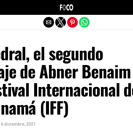
Salir de la versión móvil
dral, el segundo
aje de Abner Benaim
stival Internacional d
anamá (IFF)
6 diciembre, 2021