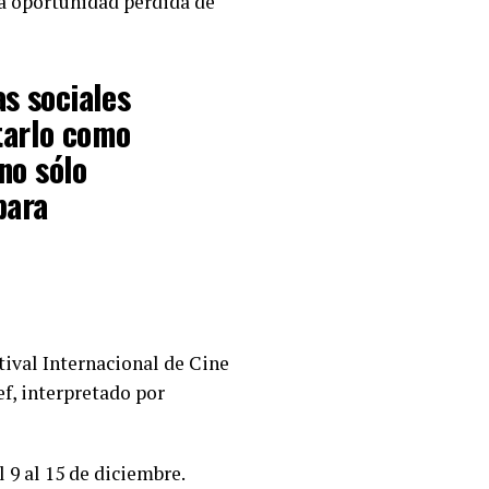
na oportunidad pérdida de
as sociales
tarlo como
no sólo
para
tival Internacional de Cine
f, interpretado por
 9 al 15 de diciembre.