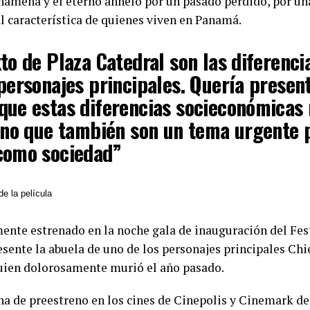
anameña y el eterno anhelo por un pasado perdido, por u
al característica de quienes viven en Panamá.
to de Plaza Catedral son las diferenci
 personajes principales. Quería presen
que estas diferencias socieconómicas 
sino que también son un tema urgente 
como sociedad”
de la película
ente estrenado en la noche gala de inauguración del Fes
ente la abuela de uno de los personajes principales Chie
uien dolorosamente murió el año pasado.
a de preestreno en los cines de Cinepolis y Cinemark del