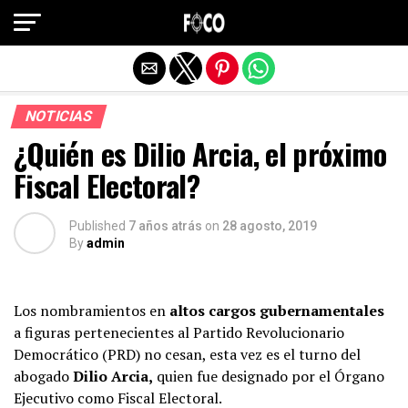
Salir de la versión móvil
NOTICIAS
¿Quién es Dilio Arcia, el próximo
Fiscal Electoral?
Published
7 años atrás
on
28 agosto, 2019
By
admin
Los nombramientos en
altos cargos gubernamentales
a figuras pertenecientes al Partido Revolucionario
Democrático (PRD) no cesan, esta vez es el turno del
abogado
Dilio Arcia,
quien fue designado por el Órgano
Ejecutivo como Fiscal Electoral.