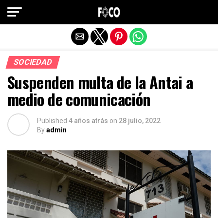
Salir de la versión móvil
SOCIEDAD
Suspenden multa de la Antai a
medio de comunicación
Published
4 años atrás
on
28 julio, 2022
By
admin