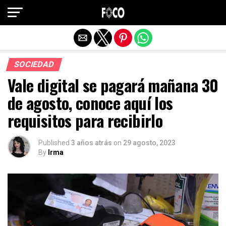
Salir de la versión móvil
SOCIEDAD
Vale digital se pagará mañana 30
de agosto, conoce aquí los
requisitos para recibirlo
Published
3 años atrás
on
29 agosto, 2023
By
Irma