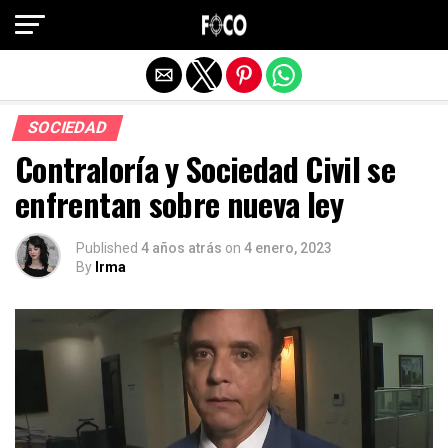
Salir de la versión móvil
SOCIEDAD
Contraloría y Sociedad Civil se
enfrentan sobre nueva ley
Published
4 años atrás
on
4 enero, 2023
By
Irma