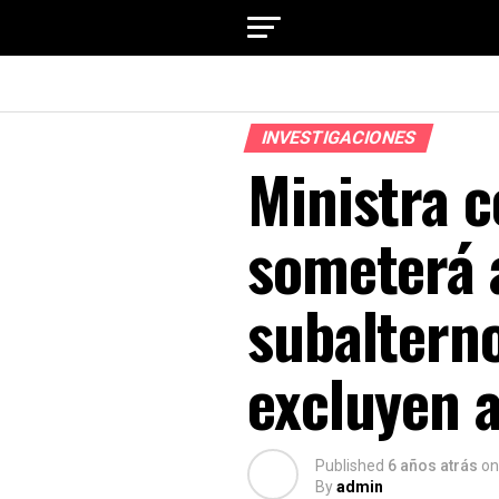
INVESTIGACIONES
Ministra c
someterá a
subaltern
excluyen 
Published
6 años atrás
on
By
admin