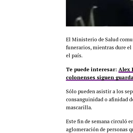
El Ministerio de Salud comun
funerarios, mientras dure e
el país.
Te puede interesar:
Alex 
colonenses siguen guarda
Sólo pueden asistir a los se
consanguinidad o afinidad de
mascarilla.
Este fin de semana circuló e
aglomeración de personas que