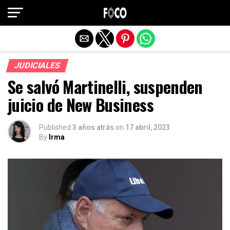
Salir de la versión móvil
JUDICIALES
Se salvó Martinelli, suspenden
juicio de New Business
Published
3 años atrás
on
17 abril, 2023
By
Irma