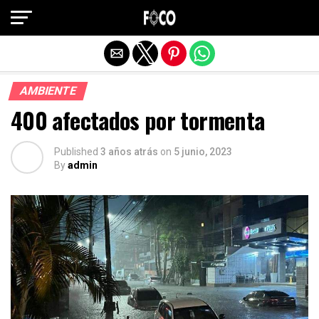
Salir de la versión móvil
AMBIENTE
400 afectados por tormenta
Published
3 años atrás
on
5 junio, 2023
By
admin