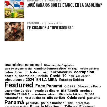
EDITORIAL
4 meses atrás
¿QUÉ CARAJOS CON EL ETANOL EN LA GASOLINA?
EDITORIAL
5 meses atrás
DE GUSANOS A “INVERSORES”
asamblea nacional
Blanqueo de Capitales
cambio democratico
chiriqui
caja de seguro social
cobre panama
corrupcion
coronavirus
contrato minero
colon
Colón
Covid-19
corte suprema de justicia
educacion
CSS
elecciones 2024
EN LA MIRA
Estados Unidos
Featured
Foco Panamá
glosas
Glosas de Foco
martinelli
lavado de dinero
meduca
Laurentino Cortizo
Minsa
MINERA PANAMA
ministerio publico
Ministerio Público
Odebrecht
panama
nito cortizo
narcotrafico
New Business
Panamá
prd
policia nacional
protestas
peculado
Ricardo Martinelli
Tribunal Electoral