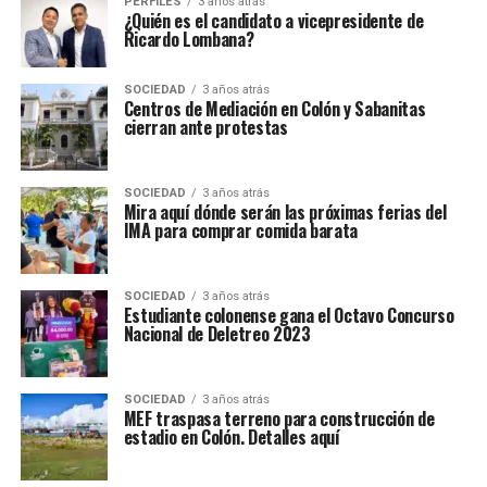
PERFILES
3 años atrás
¿Quién es el candidato a vicepresidente de
Ricardo Lombana?
SOCIEDAD
3 años atrás
Centros de Mediación en Colón y Sabanitas
cierran ante protestas
SOCIEDAD
3 años atrás
Mira aquí dónde serán las próximas ferias del
IMA para comprar comida barata
SOCIEDAD
3 años atrás
Estudiante colonense gana el Octavo Concurso
Nacional de Deletreo 2023
SOCIEDAD
3 años atrás
MEF traspasa terreno para construcción de
estadio en Colón. Detalles aquí