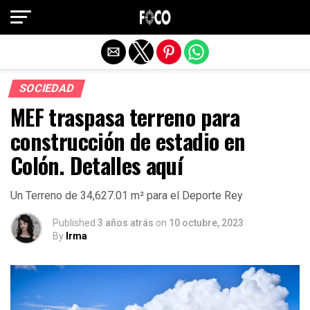
Salir de la versión móvil
SOCIEDAD
MEF traspasa terreno para
construcción de estadio en
Colón. Detalles aquí
Un Terreno de 34,627.01 m² para el Deporte Rey
Published
3 años atrás
on
10 octubre, 2023
By
Irma