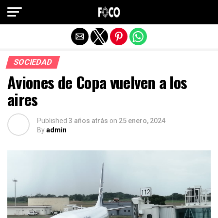
Salir de la versión móvil
SOCIEDAD
Aviones de Copa vuelven a los
aires
Published
3 años atrás
on
25 enero, 2024
By
admin