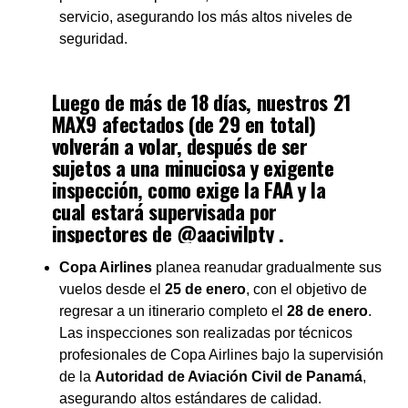
servicio, asegurando los más altos niveles de
seguridad.
Luego de más de 18 días, nuestros 21
MAX9 afectados (de 29 en total)
volverán a volar, después de ser
sujetos a una minuciosa y exigente
inspección, como exige la FAA y la
cual estará supervisada por
inspectores de
@aacivilpty
.
Nuestros profesionales de
Copa Airlines
planea reanudar gradualmente sus
Operaciones Técnicas han…
vuelos desde el
25 de enero
, con el objetivo de
https://t.co/cy5i1zD5W9
regresar a un itinerario completo el
28 de enero
.
Las inspecciones son realizadas por técnicos
— Pedro Heilbron (@PedroHeilbron)
January 25, 2024
profesionales de Copa Airlines bajo la supervisión
de la
Autoridad de Aviación Civil de Panamá
,
asegurando altos estándares de calidad.