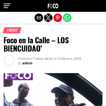
Salir de la versión móvil
VIDEO
Foco en la Calle – LOS
BIENCUIDAO’
Published
7 años atrás
on
5 febrero, 2020
By
admin