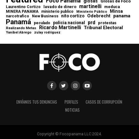
Foco Panamá
glosas
Glosas de Foco
martinelli
lavado de dinero
meduca
Laurentino Cortizo
Minsa
MINERA PANAMA
ministerio publico
Ministerio Público
Odebrecht
panama
nito cortizo
narcotrafico
New Business
Panamá
prd
policia nacional
protestas
peculado
Ricardo Martinelli
Tribunal Electoral
Realizando Metas
Yanibel Abrego
zulay rodriguez
ENVÍANOS TUS DENUNCIAS
PERFILES
CASOS DE CORRUPCIÓN
NOTICIAS
Copyright © Focopanama LLC 2024.