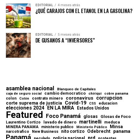
EDITORIAL
4 meses atrás
¿QUÉ CARAJOS CON EL ETANOL EN LA GASOLINA?
EDITORIAL
5 meses atrás
DE GUSANOS A “INVERSORES”
asamblea nacional
Blanqueo de Capitales
cambio democratico
chiriqui
caja de seguro social
cobre panama
corrupcion
coronavirus
contrato minero
colon
Colón
Covid-19
corte suprema de justicia
educacion
CSS
elecciones 2024
EN LA MIRA
Estados Unidos
Featured
Foco Panamá
glosas
Glosas de Foco
martinelli
lavado de dinero
meduca
Laurentino Cortizo
Minsa
MINERA PANAMA
ministerio publico
Ministerio Público
Odebrecht
panama
nito cortizo
narcotrafico
New Business
Panamá
prd
policia nacional
protestas
peculado