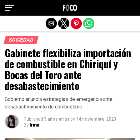
Salir de la versión móvil
SOCIEDAD
Gabinete flexibiliza importación
de combustible en Chiriquí y
Bocas del Toro ante
desabastecimiento
Gobierno anuncia estrategias de emergencia ante
desabastecimiento de combustible
Published
3 años atrás
on
14 noviembre, 2023
By
Irma