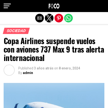
Salir de la versión móvil
SOCIEDAD
Copa Airlines suspende vuelos
con aviones 737 Max 9 tras alerta
internacional
Published
3 años atrás
on
8 enero, 2024
By
admin