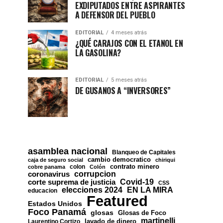
EXDIPUTADOS ENTRE ASPIRANTES
A DEFENSOR DEL PUEBLO
EDITORIAL
4 meses atrás
¿QUÉ CARAJOS CON EL ETANOL EN
LA GASOLINA?
EDITORIAL
5 meses atrás
DE GUSANOS A “INVERSORES”
asamblea nacional
Blanqueo de Capitales
cambio democratico
caja de seguro social
chiriqui
contrato minero
colon
cobre panama
Colón
corrupcion
coronavirus
Covid-19
corte suprema de justicia
CSS
EN LA MIRA
elecciones 2024
educacion
Featured
Estados Unidos
Foco Panamá
glosas
Glosas de Foco
martinelli
lavado de dinero
Laurentino Cortizo