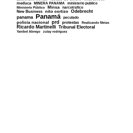
meduca
MINERA PANAMA
ministerio publico
Minsa
narcotrafico
Ministerio Público
nito cortizo
Odebrecht
New Business
Panamá
panama
peculado
prd
policia nacional
protestas
Realizando Metas
Ricardo Martinelli
Tribunal Electoral
Yanibel Abrego
zulay rodriguez