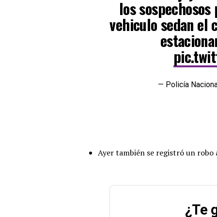
los sospechosos 
vehiculo sedan el 
estaciona
pic.twi
— Policía Nacion
Ayer también se registró un robo 
¿Te g