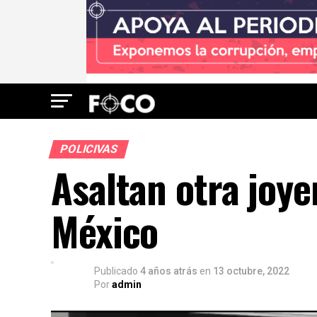
POLICIVAS
Asaltan otra joye
México
Publicado
4 años atrás
en
13 octubre, 2022
Por
admin