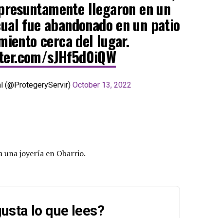
presuntamente llegaron en un
cual fue abandonado en un patio
miento cerca del lugar.
tter.com/sJHf5d0iQW
al (@ProtegeryServir)
October 13, 2022
a una joyería en Obarrio.
usta lo que lees?