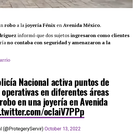
un
robo
a la
joyería Fénix
en
Avenida México
.
dríguez
informó que dos sujetos
ingresaron como clientes
ría
no contaba con seguridad y amenazaron a la
arrio
licía Nacional activa puntos de
 operativas en diferentes áreas
 robo en una joyería en Avenida
.twitter.com/ocIaiV7PPp
al (@ProtegeryServir)
October 13, 2022