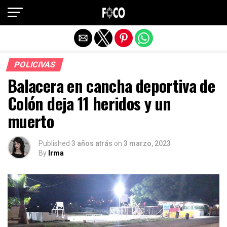
Salir de la versión móvil
POLICIVAS
Balacera en cancha deportiva de
Colón deja 11 heridos y un
muerto
Published
3 años atrás
on
3 marzo, 2023
By
Irma