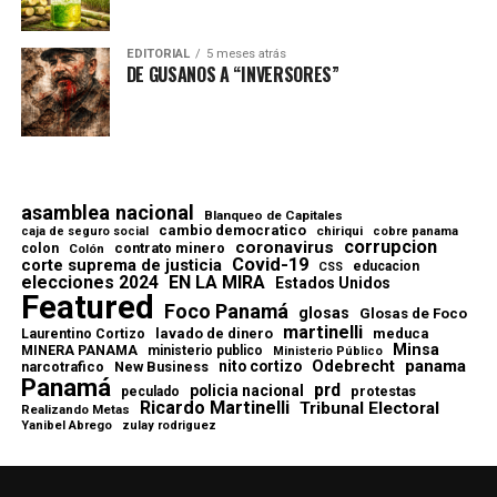
EDITORIAL
5 meses atrás
DE GUSANOS A “INVERSORES”
asamblea nacional
Blanqueo de Capitales
cambio democratico
chiriqui
caja de seguro social
cobre panama
corrupcion
coronavirus
contrato minero
colon
Colón
Covid-19
corte suprema de justicia
educacion
CSS
elecciones 2024
EN LA MIRA
Estados Unidos
Featured
Foco Panamá
glosas
Glosas de Foco
martinelli
lavado de dinero
meduca
Laurentino Cortizo
Minsa
MINERA PANAMA
ministerio publico
Ministerio Público
Odebrecht
panama
nito cortizo
narcotrafico
New Business
Panamá
prd
policia nacional
protestas
peculado
Ricardo Martinelli
Tribunal Electoral
Realizando Metas
Yanibel Abrego
zulay rodriguez